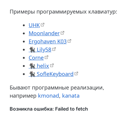
Примеры программируемых клавиатур:
UHK
Moonlander
Ergohaven K03
🐈‍⬛ Lily58
Corne
🐈‍⬛ helix
🐈‍⬛ SofleKeyboard
Бывают программные реализации,
например
kmonad
,
kanata